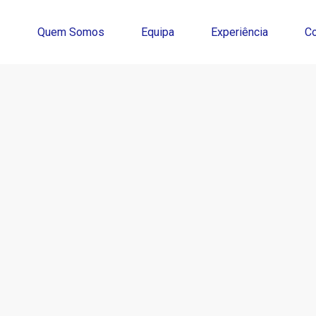
Quem Somos
Equipa
Experiência
C
da
ra o departamento de Direito Civil