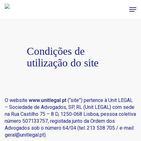
Skip
Men
to
main
content
Condições de
utilização do site
O website
www.unitlegal.pt
(“site”) pertence à Unit LEGAL
– Sociedade de Advogados, SP, RL (Unit LEGAL) com sede
na Rua Castilho 75 – 8 D, 1250-068 Lisboa, pessoa coletiva
número 507133757, registada junto da Ordem dos
Advogados sob o número 64/04 (tel: 213 538 705 / e-mail:
geral@unitlegal.pt
).