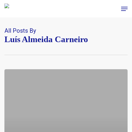
Skip
Men
to
main
content
All Posts By
Luís Almeida Carneiro
100
anos
Portugália