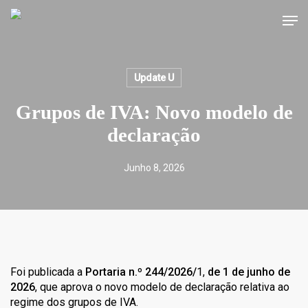
Skip
Men
to
main
content
Update U
Grupos de IVA: Novo modelo de
declaração
Junho 8, 2026
Foi publicada a
Portaria n.º 244/2026/
1,
de 1 de junho de
2026
, que aprova o novo modelo de declaração relativa ao
regime dos grupos de IVA.