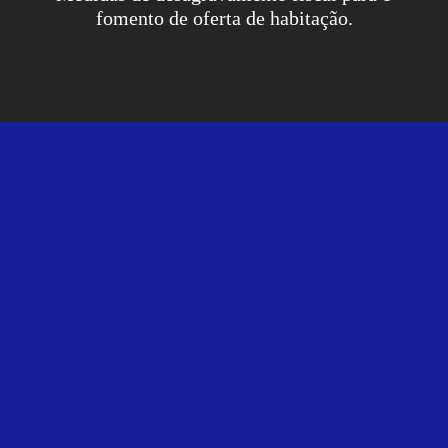
fomento de oferta de habitação.
Políticas Internas
Contactos
ESG
Rua Castilho, n.º 75, 8.º Dto.,
Política de Privacidade
1250-068 Lisboa