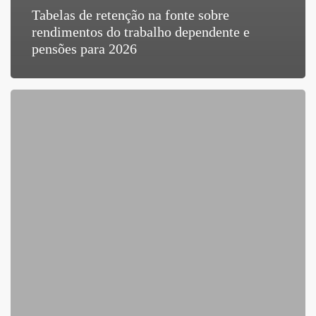
Tabelas de retenção na fonte sobre
rendimentos do trabalho dependente e
pensões para 2026
Fixação
do
valor
médio
de
construção
a
vigorar
no
ano
de
2026