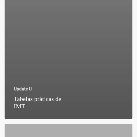
Update U
Tabelas práticas de
IMT
Tabelas
de